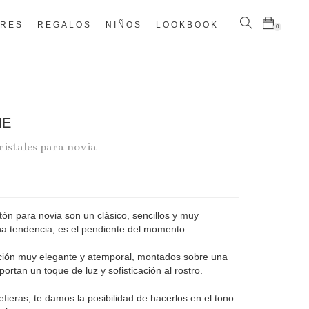
ÈRES
REGALOS
NIÑOS
LOOKBOOK
0
ME
ristales para novia
ón para novia son un clásico, sencillos y muy
a tendencia, es el pendiente del momento.
ción muy elegante y atemporal, montados sobre una
ortan un toque de luz y sofisticación al rostro.
ieras, te damos la posibilidad de hacerlos en el tono