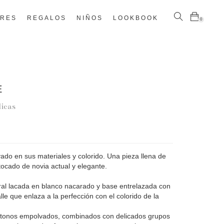
ÈRES
REGALOS
NIÑOS
LOOKBOOK
0
E
licas
ado en sus materiales y colorido. Una pieza llena de
tocado de novia actual y elegante.
tural lacada en blanco nacarado y base entrelazada con
lle que enlaza a la perfección con el colorido de la
 tonos empolvados, combinados con delicados grupos