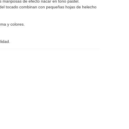
as mariposas de efecto nácar en tono pastel.
s del tocado combinan con pequeñas hojas de helecho
rma y colores.
lidad.